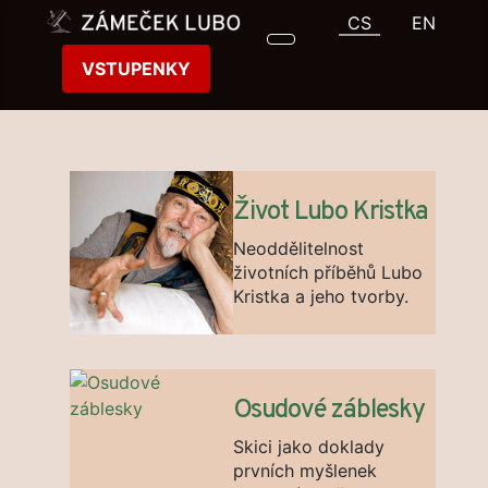
Zvolte jazyk
CS
EN
VSTUPENKY
Život Lubo Kristka
Neoddělitelnost
životních příběhů Lubo
Kristka a jeho tvorby.
Osudové záblesky
Skici jako doklady
prvních myšlenek