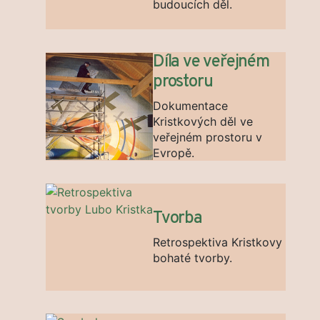
budoucích děl.
Díla ve veřejném
prostoru
Dokumentace
Kristkových děl ve
veřejném prostoru v
Evropě.
Tvorba
Retrospektiva Kristkovy
bohaté tvorby.