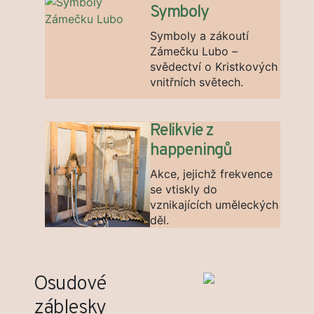
Symboly
Symboly a zákoutí
Zámečku Lubo –
svědectví o Kristkových
vnitřních světech.
Relikvie z
happeningů
Akce, jejichž frekvence
se vtiskly do
vznikajících uměleckých
děl.
Osudové
záblesky