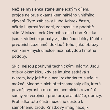
Než se myšlenka stane uměleckým dílem,
projde nejprve okamžikem náhlého vnitřního
zjevení. Tyto záblesky Lubo Kristek často,
někdy i uprostřed noci, zachycuje v podobě
skic. V Muzeu celoživotního díla Lubo Kristka
jsou k vidění exponáty z jedinečné sbírky těchto
prvotních záznamů, dokladů toho, jaké obrazy
vznikají v mysli umělce, než nabydou hmotné
podoby.
Skici nejsou pouhými technickými náčrty. Jsou
otisky okamžiku, kdy se intuice setkává s
tvarem, kdy ještě nic není rozhodnuto a vše je
možné. Mnohé z nich předznamenaly díla, která
později vyrostla do monumentálních rozměrů —
sochy ve veřejném prostoru, asambláže, obrazy.
Prohlídka této části muzea je cestou k
samotnému zrodu Kristkovy imaginace, k